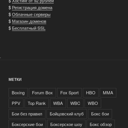
$
Хостинг от 92 рублей
$
Регистрация домена
$
Облачные серверы
$
Магазин доменов
$
Бесплатный SSL
.
МЕТКИ
Boxing
Forum Box
Fox Sport
HBO
MMA
PPV
Top Rank
WBA
WBC
WBO
Бои без правил
Бойцовский клуб
Бокс бои
Боксерские бои
Боксерское шоу
Бокс обзор