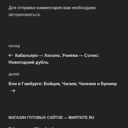
Для отправки комментария вам необходимо
авторизоваться
.
Навигация
Предыдущая
НАЗАД
по
запись:
записям
Кабальеро — Хосоно, Учияма — Солис:
Новогодний дубль
Следующая
ДАЛЕЕ
запись
Бои в Гамбурге: Бойцов, Чагаев, Чахкиев и Бремер
МАГАЗИН ГОТОВЫХ САЙТОВ — MARTSITE.RU