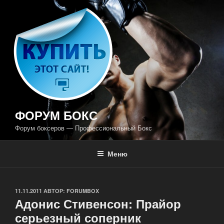
Перейти
к
содержимому
ФОРУМ БОКС
Форум боксеров — Профессиональный Бокс
Меню
ОПУБЛИКОВАНО
11.11.2011
АВТОР:
FORUMBOX
Адонис Стивенсон: Прайор
серьезный соперник