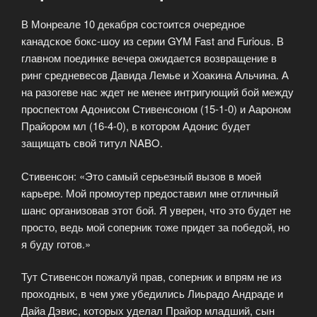
В Монреале 10 декабря состоится очередное
канадское бокс-шоу из серии GYM Fast and Furious. В
главном поединке вечера ожидается возвращение в
ринг средневесов Давида Лемье и Хоакина Альчина. А
на разогеве нас ждет не менее интригующий бой между
проспектом Адонисом Стивенсоном (15-1-0) и Аароном
Прайором мл (16-4-0), в котором Адонис будет
защищать свой титул NABO.
Стивенсон: «Это самый серьезный вызов в моей
карьере. Мой промоутер предоставил мне отличный
шанс организовав этот бой. Я уверен, что это будет не
просто, ведь мой соперник тоже придет за победой, но
я буду готов.»
Тут Стивенсон пожалуй прав, соперник и впрям не из
проходных, в чем уже убедились Лиьрадо Андраде и
Дайа Дэвис, которых уделал Прайор младший, сын