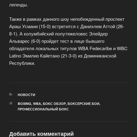
легенды.
Также в рамках данного шоу непобежденный проспект
Араш Усмани (15-0) встретится с Даниэлем Аттой (26-
8-1). А колумбийский полутяжеловес Элейдер
Альварес (6-0) пройдет тест в лице бывшего
обладателя локальных титулов WBA Fedecaribe и WBC
Latinо Эмилио Кайетано (21-3-0) из Доминиканской
Республики.
РУБРИКИ
НОВОСТИ
МЕТКИ
BOXING
,
WBA
,
БОКС ОБЗОР
,
БОКСЕРСКИЕ БОИ
,
ПРОФЕССИОНАЛЬНЫЙ БОКС
Добавить комментарий