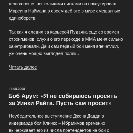
шли хорошо, несколькими пинками он нокаутировал
Марсина Наймана в своем дебюте в мире смешанных
единоборств.
Так как я следил за карьерой Пудзяна еще со времен
стронгменов, слухи о его переходе в ММА меня сильно
заинтриговали. Да и сам первый бой меня впечатлил,
уж очень мощно выглядел поляк…
Читать далее
«Поход
Пудзяновского
в
ММА
ОПУБЛИКОВАНО
13.08.2008
Боб Арум: «Я не собираюсь просить
за
за Уинки Райта. Пусть сам просит»
поясом
чемпиона
Неубедительное выступление Джона Дадди в
мира»
андеркарде боя Кличко – Ибрагимов временно
вычеркивает его из числа претендентов на бой с