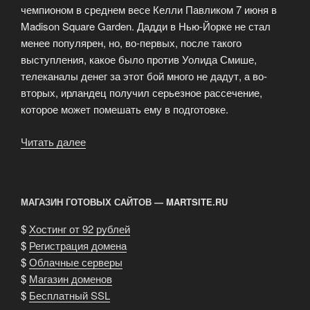
чемпионом в среднем весе Келли Павликом 7 июня в
Madison Square Garden. Дадди в Нью-Йорке не стал
менее популярен, но, во-первых, после такого
выступления, какое было против Уолида Смише,
телеканалы денег за этот бой много не дадут, а во-
вторых, ирландец получил серьезное рассечение,
которое может помешать ему в подготовке.
Читать далее
«Боб
Арум:
«Я
не
МАГАЗИН ГОТОВЫХ САЙТОВ — MARTSITE.RU
собираюсь
просить
$
Хостинг от 92 рублей
за
$
Регистрация домена
Уинки
$
Облачные серверы
Райта.
$
Магазин доменов
Пусть
$
Бесплатный SSL
сам