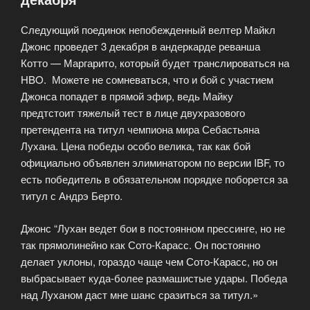
чемпиона
Следующий поединок непобежденный велтер Майкл
мира»
Джонс проведет 3 декабря в андеркарде реванша
Котто — Маргарито, который будет транслироваться на
HBO. Можете не сомневаться, что и бой с участием
Джонса попадет в прямой эфир, ведь Майку
предтстоит тяжелый тест в лице двухразового
претендента на титул чемпиона мира Себастьяна
Лухана. Цена победы особо велика, так как бой
официально объявлен элиминатором по версии IBF, то
есть победитель в обязательном порядке поборется за
титул с Андрэ Берто.
Джонс “Лухан ведет бои в постоянном прессинге, но не
так прямолинейно как Сото-Карасс. Он постоянно
делает уклоны, гораздо чаще чем Сото-Карасс, но он
выбрасывает куда-более размашистые удары. Победа
над Луханом даст мне шанс сразиться за титул.»