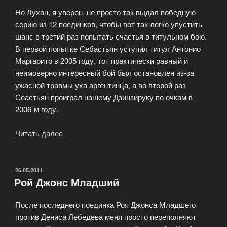
Но Лухан, я уверен, не просто так выдал победную
серию из 12 поединков, чтобы вот так легко упустить
шанс в третий раз попытать счастья в титульном бою.
В первой попытке Себастьян уступил титул Антонио
Маргарито в 2005 году, тот практически равный и
неимоверно интересный бой был остановлен из-за
ужасной травмы уха аргентинца, а во второй раз
Сеастьян проиграл нашему Дзинзируку по очкам в
2006-м году.
Читать далее
«Майк
Джонс
—
Себастьян
ОПУБЛИКОВАНО
26.05.2011
Рой Джонс Младший
Лухан
3
После последнего поединка Роя Джонса Младшего
декабря»
против Дениса Лебедева меня просто переполняют