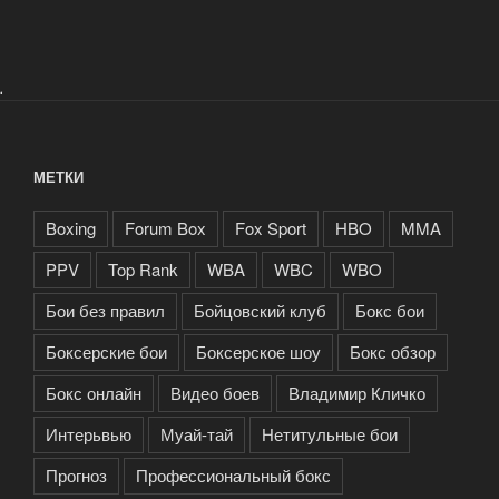
просит»»
.
МЕТКИ
Boxing
Forum Box
Fox Sport
HBO
MMA
PPV
Top Rank
WBA
WBC
WBO
Бои без правил
Бойцовский клуб
Бокс бои
Боксерские бои
Боксерское шоу
Бокс обзор
Бокс онлайн
Видео боев
Владимир Кличко
Интерьвью
Муай-тай
Нетитульные бои
Прогноз
Профессиональный бокс