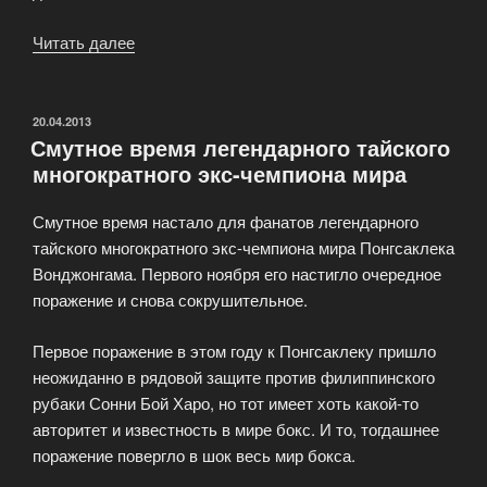
Читать далее
«Как
сделать
заказ
DVD-
ОПУБЛИКОВАНО
20.04.2013
Смутное время легендарного тайского
дисков
многократного экс-чемпиона мира
видео
боксерских
Смутное время настало для фанатов легендарного
матчей?»
тайского многократного экс-чемпиона мира Понгсаклека
Вонджонгама. Первого ноября его настигло очередное
поражение и снова сокрушительное.
Первое поражение в этом году к Понгсаклеку пришло
неожиданно в рядовой защите против филиппинского
рубаки Сонни Бой Харо, но тот имеет хоть какой-то
авторитет и известность в мире бокс. И то, тогдашнее
поражение повергло в шок весь мир бокса.