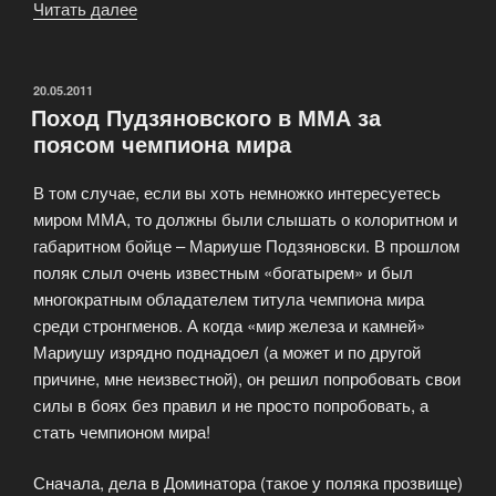
Читать далее
«Возвращение
«блудного»
Палача»
ОПУБЛИКОВАНО
20.05.2011
Поход Пудзяновского в ММА за
поясом чемпиона мира
В том случае, если вы хоть немножко интересуетесь
миром ММА, то должны были слышать о колоритном и
габаритном бойце – Мариуше Подзяновски. В прошлом
поляк слыл очень известным «богатырем» и был
многократным обладателем титула чемпиона мира
среди стронгменов. А когда «мир железа и камней»
Мариушу изрядно поднадоел (а может и по другой
причине, мне неизвестной), он решил попробовать свои
силы в боях без правил и не просто попробовать, а
стать чемпионом мира!
Сначала, дела в Доминатора (такое у поляка прозвище)