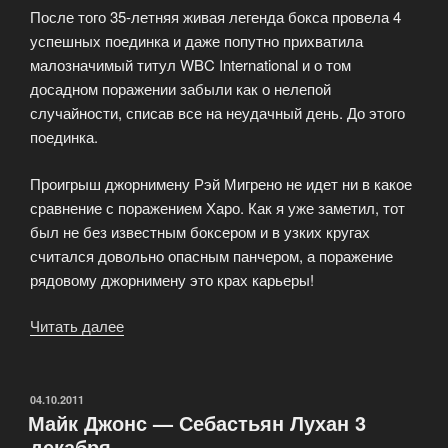
После того 35-летняя живая легенда бокса провела 4
успешных поединка и даже попутно прихватила
малозначимый титул WBC International и о том
досадном поражении забыли как о нелепой
случайности, списав все на неудачный день. До этого
поединка.
Проигрыш джорнимену Рэй Мигрено не идет ни в какое
сравнение с поражением Харо. Как я уже заметил, тот
был не без известным боксером и в узких кругах
считался довольно опасным панчером, а поражение
рядовому джорнимену это крах карьеры!
Читать далее
«Смутное
время
легендарного
тайского
ОПУБЛИКОВАНО
04.10.2011
Майк Джонс — Себастьян Лухан 3
многократного
декабря
экс-