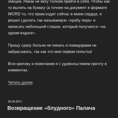
эмоции. Никак не могу толком прийти в себя. Чтобы как
то вылить на бумагу (а точнее на документ в формате
WORD то, что происходит сейчас в моем сердце, я
решил сделать так называемую «пробу пера» и
написать небольшой стишок, который получился «на
одном вздохе».
Прошу сразу больно не пинать и помидорами не
забрасывать, так как это моя первая попытка!
Всю критику и пожелания я с удовольствием прочту в
комментах.
Читать далее
«Рой
Джонс
Младший»
ОПУБЛИКОВАНО
22.05.2011
Возвращение «блудного» Палача