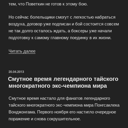
тем, что Поветкин не готов к этому бою.
Но сейчас болельщики смогут с легкостью набраться
воздуха, договор уже подписан и бой состоится совсем
не так долго осталось ждать, а боксеры уже начали
подготовку к самому главному поединку в их жизни.
Читать далее
«Александр
Поветкин
против
Владимира
ОПУБЛИКОВАНО
20.04.2013
Смутное время легендарного тайского
Кличко»
многократного экс-чемпиона мира
Смутное время настало для фанатов легендарного
тайского многократного экс-чемпиона мира Понгсаклека
Вонджонгама. Первого ноября его настигло очередное
поражение и снова сокрушительное.