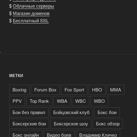
$
Облачные серверы
$
Магазин доменов
$
Бесплатный SSL
.
МЕТКИ
Boxing
Forum Box
Fox Sport
HBO
MMA
PPV
Top Rank
WBA
WBC
WBO
Бои без правил
Бойцовский клуб
Бокс бои
Боксерские бои
Боксерское шоу
Бокс обзор
Бокс онлайн
Видео боев
Владимир Кличко