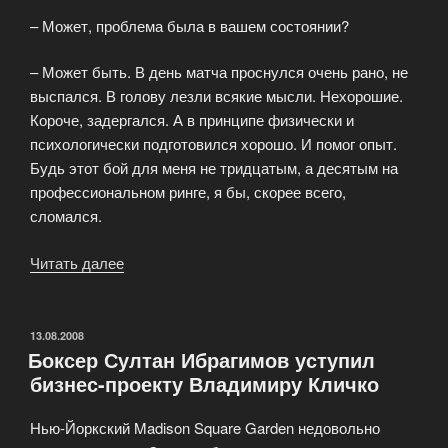
– Может, проблема была в вашем состоянии?
– Может быть. В день матча проснулся очень рано, не
выспался. В голову лезли всякие мысли. Нехорошие.
Короче, задергался. А в принципе физически и
психологически подготовился хорошо. И помог опыт.
Будь этот бой для меня не тридцатым, а десятым на
профессиональном ринге, я бы, скорее всего,
сломался.
Читать далее
«Дмитрий
Кириллов:
«На
гонорар
ОПУБЛИКОВАНО
13.08.2008
Боксер Султан Ибрагимов уступил
куплю
бизнес-проекту Владимиру Кличко
квартиру»»
Нью-Йоркский Madison Square Garden недовольно