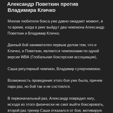
Александр Поветкин против
—
Владимира Кличко
MMA
бои,
Многие любители бокса уже давно ожидают момент, в
бои
то время, когда в ринг выйдут два чемпиона Александр
без
Поветкин и Владимир Кличко.
правил,
профессиональный
Данный бой занимателен первым делом тем, что и
бокс»
Кличко, и Поветкин, являются чемпионами по одной
версии WBA (Глобальная боксерская ассоциация),
Саша регулярный чемпион, Владимир суперчемпион.
Возможность проведения этого боя уже была, причем
пара раз, но бой так и не состоялся.
В первоначальный раз, Александр повредил ногу,
исходя из этого физически не смог выйти боксировать,
второй раз тренер Саши отказался от боя, мотивирую