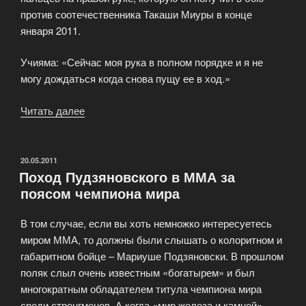
против соотечественника Такаши Миуры в конце
января 2011.
Учияма: «Сейчас моя рука в полном порядке и я не
могу дождаться когда снова пущу ее в ход.»
Читать далее
«Кабальеро
—
Хосоно,
Учияма
ОПУБЛИКОВАНО
20.05.2011
Поход Пудзяновского в ММА за
—
поясом чемпиона мира
Солис:
Новогодний
В том случае, если вы хоть немножко интересуетесь
дубль»
миром ММА, то должны были слышать о колоритном и
габаритном бойце – Мариуше Подзяновски. В прошлом
поляк слыл очень известным «богатырем» и был
многократным обладателем титула чемпиона мира
среди стронгменов. А когда «мир железа и камней»