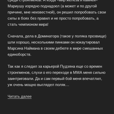
Мариушу изрядно поднадоел (а может и по другой
причине, мне неизвестной), он решил попробовать свои
силы в боях без правил и не просто попробовать, а
стать чемпионом мира!
Сначала, дела в Доминатора (такое у поляка прозвище)
шли хорошо, несколькими пинками он нокаутировал
Марсина Наймана в своем дебюте в мире смешанных
единоборств.
Так как я следил за карьерой Пудзяна еще со времен
стронгменов, слухи о его переходе в ММА меня сильно
заинтриговали. Да и сам первый бой меня впечатлил,
уж очень мощно выглядел поляк…
Читать далее
«Поход
Пудзяновского
в