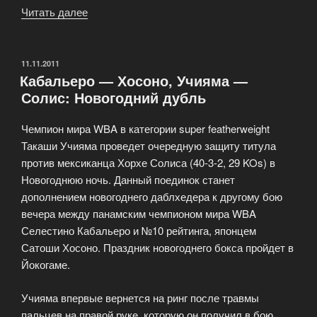
Читать далее
«Смутное
время
легендарного
тайского
ОПУБЛИКОВАНО
11.11.2011
Кабальеро — Хосоно, Учияма —
многократного
Солис: Новогодний дубль
экс-
чемпиона
Чемпион мира WBA в категории super featherweight
мира»
Такаши Учияма проведет очередную защиту титула
против мексиканца Хорхе Солиса (40-3-2, 29 KOs) в
Новогоднюю ночь. Данный поединок станет
дополнением новогоднего даблхедера к другому бою
вечера между панамским чемпионом мира WBA
Селестино Кабальеро и №10 рейтинга, японцем
Сатоши Хосоно. Праздник новогоднего бокса пройдет в
Йокогаме.
Учияма впервые вернется на ринг после травмы
пальцев на правой руке, которую он получил в бою