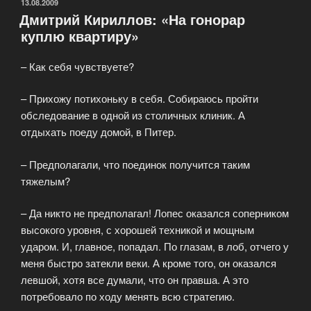
ММА
ОПУБЛИКОВАНО
13.08.2009
Дмитрий Кириллов: «На гонорар
за
куплю квартиру»
поясом
чемпиона
– Как себя чувствуете?
мира»
– Прихожу потихоньку в себя. Собираюсь пройти
обследование в одной из столичных клиник. А
отдыхать поеду домой, в Питер.
– Предполагали, что поединок получится таким
тяжелым?
– Да никто не предполагал! Лопес оказался соперником
высокого уровня, с хорошей техникой и мощным
ударом. И, главное, попадал. По глазам, в лоб, отчего у
меня быстро затекли веки. А кроме того, он оказался
левшой, хотя все думали, что он правша. А это
потребовало по ходу менять всю стратегию.