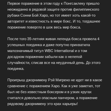
Первое поражение в этом году к Понгсаклеку пришло
неожиданно в рядовой защите против филиппинского
рубаки Сонни Бой Харо, но тот имеет хоть какой-то
авторитет и известность в мире бокс. И то, тогдашнее
поражение повергло в шок весь мир бокса.
После того 35-летняя живая легенда бокса провела 4
успешных поединка и даже попутно прихватила
малозначимый титул WBC International и о том
досадном поражении забыли как о нелепой
случайности, списав все на неудачный день. До этого
поединка.
Проигрыш джорнимену Рэй Мигрено не идет ни в какое
сравнение с поражением Харо. Как я уже заметил, тот
был не без известным боксером и в узких кругах
считался довольно опасным панчером, а поражение
рядовому джорнимену это крах карьеры!