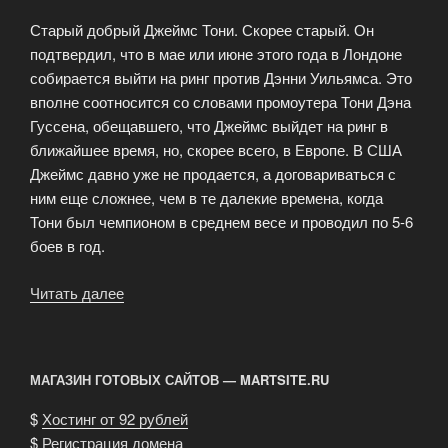
Владимиру
Старый добрый Джеймс Тони. Скорее старый. Он
Кличко»
подтвердил, что в мае или июне этого года в Лондоне
собирается выйти на ринг против Дэнни Уильямса. Это
вполне соотносится со словами промоутера Тони Дэна
Гуссена, обещавшего, что Джеймс выйдет на ринг в
ближайшее время, но, скорее всего, в Европе. В США
Джеймс давно уже не продается, а договариваться с
ним еще сложнее, чем в те далекие времена, когда
Тони был чемпионом в среднем весе и проводил по 5-6
боев в год.
Читать далее
«Джеймс
Тони:
«Кличко
и
МАГАЗИН ГОТОВЫХ САЙТОВ — MARTSITE.RU
Ибрагимова
застрелить
$
Хостинг от 92 рублей
мало»»
$
Регистрация домена