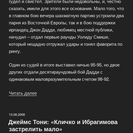
гудел и свистел. Зрители были недовольны, и, честно
сказать, имели для этого все основания. Мало того, что
в главном бою вечера шахматную партию устроили два
парня из Восточной Европы, так и в бою поддержки
ирландец Джон Дадди, любимец местной публики,
начудил – отдал первые раунды Уолиду Смише,
который нещадно отгружал удары и гонял фаворита по
рингу.
Один из судей в итоге выставил ничью 95-95, но двое
других отдали десятираундовый бой Дадди с
одинаковым маловразумительным счетом 98-92.
Читать далее
«Боксер
Султан
Ибрагимов
уступил
ОПУБЛИКОВАНО
13.08.2008
Джеймс Тони: «Кличко и Ибрагимова
бизнес-
застрелить мало»
проекту