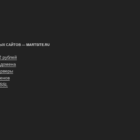
ЫХ САЙТОВ — MARTSITE.RU
2 рублей
 домена
ерверы
енов
 SSL