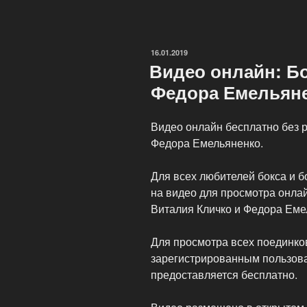
подготовки
спортсменов
в
ОПУБЛИКОВАНО
16.01.2019
помощь
Видео онлайн: Б
тренерам»
Федора Емельян
Видео онлайн бесплатно без р
Федора Емельяненко.
Для всех любителей бокса и 
на видео для просмотра онла
Виталия Кличко и Федора Еме
Для просмотра всех поединко
зарегистрированным пользова
предоставляется бесплатно.