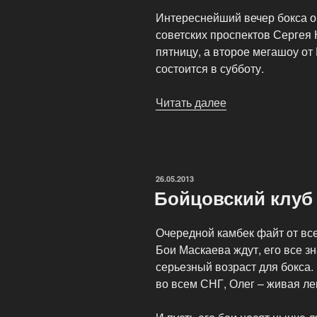
Интереснейший вечер бокса о
советских проспектов Сергея
пятницу, а второе мегашоу о
состоится в субботу.
Читать далее
«HBO
Boxing
After
Dark»
ОПУБЛИКОВАНО
26.05.2013
Бойцовский клуб
Очередной камбек файт от вс
Бои Маскаева ждут, его все зн
серьезный возраст для бокса. В
во всем СНГ, Олег – живая ле