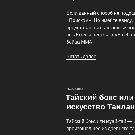
Если данный способ не подошё
«Поиском»! Но имейте ввиду,
представлены в англоязычном 
не «Емельяненко», а «Emelian
бойца ММA
Читать далее
«Бои
без
правил
—
Поединки
ОПУБЛИКОВАНО
16.02.2020
бойцов
Тайский бокс или
смешанного
искусство Таила
стиля»
Тайский бокс или муай-тай — 
произошедшее из древнего та