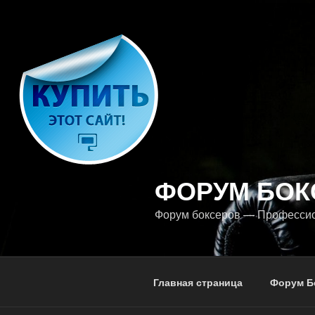
Перейти
к
содержимому
ФОРУМ БОК
Форум боксеров — Професси
Главная страница
Форум Б