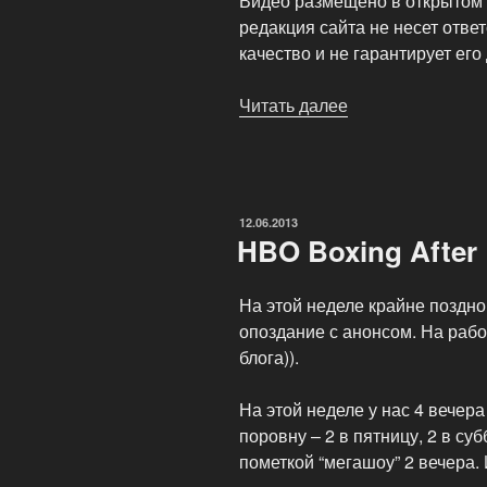
Видео размещено в открытом 
редакция сайта не несет отве
качество и не гарантирует ег
Читать далее
«Видео
онлайн:
Бои
Виталия
Кличко
ОПУБЛИКОВАНО
12.06.2013
и
HBO Boxing After
Федора
Емельяненко. »
На этой неделе крайне поздно
опоздание с анонсом. На рабо
блога)).
На этой неделе у нас 4 вечер
поровну – 2 в пятницу, 2 в су
пометкой “мегашоу” 2 вечера. 