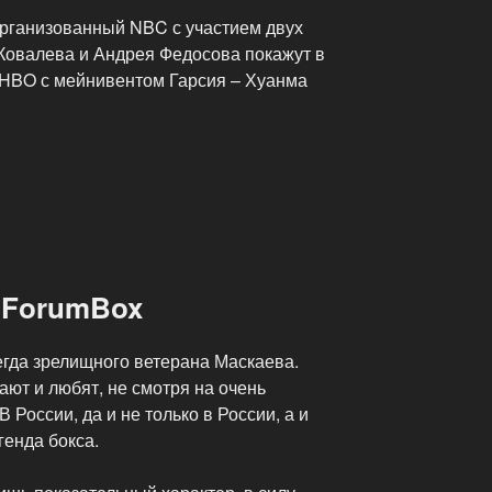
рганизованный NBC с участием двух
 Ковалева и Андрея Федосова покажут в
т HBO с мейнивентом Гарсия – Хуанма
 ForumBox
егда зрелищного ветерана Маскаева.
ают и любят, не смотря на очень
 России, да и не только в России, а и
генда бокса.