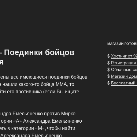
МАГАЗИН ГОТОВ
— Поединки бойцов
$
Хостинг от 9
я
$
Регистрация
$
Облачные с
$
Магазин дом
лены все имеющиеся поединки бойцов
$
Бесплатный
 нашли какого-то бойца ММА, то
ти его противника (если Вы ищите
андра Емельяненко против Мирко
гории «А» Александра Емельяненко
еть в категории «М», чтобы найти
 Алеександра Емельяненко