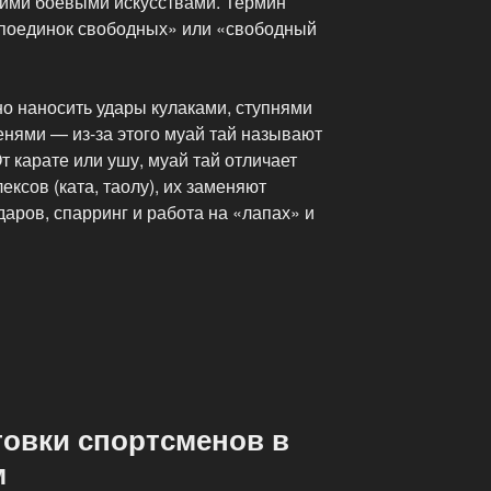
кими боевыми искусствами. Термин
«поединок свободных» или «свободный
о наносить удары кулаками, ступнями
ленями — из-за этого муай тай называют
т карате или ушу, муай тай отличает
ксов (ката, таолу), их заменяют
даров, спарринг и работа на «лапах» и
товки спортсменов в
м