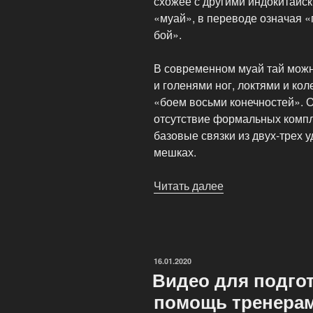
схожее с другими индокитайс
«муай», в переводе означая 
бой».
В современном муай тай можн
и голенями ног, локтями и ко
«боем восьми конечностей». О
отсутствие формальных компле
базовые связки из двух-трех у
мешках.
Читать далее
«Тайский
бокс
или
муай-
тай
ОПУБЛИКОВАНО
16.01.2020
—
Видео для подго
боевое
помощь тренера
искусство