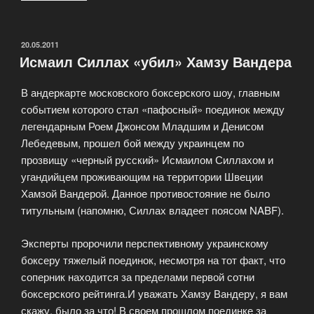
бокс
или
муай-
ОПУБЛИКОВАНО
20.05.2011
Исмаил Силлах «убил» Хамзу Вандера
тай
—
В андеркарте московского боксерского шоу, главным
боевое
событием которого стал «пафосный» поединок между
искусство
легендарным Роем Джонсом Младшим и Денисом
Таиланда»
Лебедевым, прошел бой между украинцем по
прозвищу «черный русский» Исмаилом Силлахом и
угандийцем проживающим на территории Швеции
Хамзой Вандерой. Данное противостояние не было
титульным (напомню, Силлах владеет поясом NABF).
Эксперты пророчили перспективному украинскому
боксеру тяжелый поединок, несмотря на тот факт, что
соперник находится за пределами первой сотни
боксерского рейтинга.И уважать Хамзу Вандеру, я вам
скажу, было за что! В своем прошлом поединке за