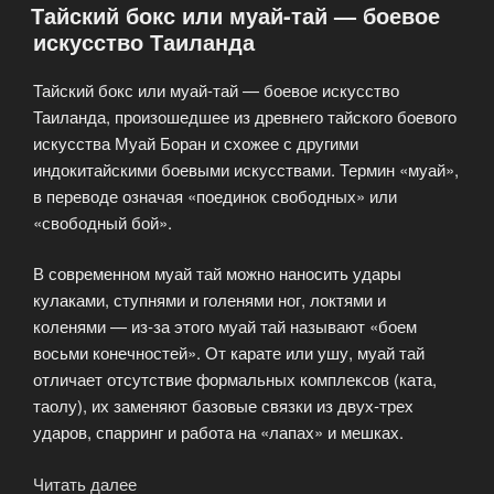
Тайский бокс или муай-тай — боевое
искусство Таиланда
Тайский бокс или муай-тай — боевое искусство
Таиланда, произошедшее из древнего тайского боевого
искусства Муай Боран и схожее с другими
индокитайскими боевыми искусствами. Термин «муай»,
в переводе означая «поединок свободных» или
«свободный бой».
В современном муай тай можно наносить удары
кулаками, ступнями и голенями ног, локтями и
коленями — из-за этого муай тай называют «боем
восьми конечностей». От карате или ушу, муай тай
отличает отсутствие формальных комплексов (ката,
таолу), их заменяют базовые связки из двух-трех
ударов, спарринг и работа на «лапах» и мешках.
Читать далее
«Тайский