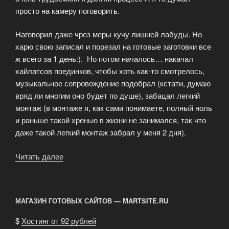
просто на камеру поговорить.
Наговорил даже чрез меры кучу лишней лабуды. Но
харю свою записал и порезал на готовые заготовки все
ж всего за 1 день:). Но потом началось… накачал
хайлатсов поединков, чтобы хоть как-то смотрелось,
музыкальное сопровождение подобрал (кстати, думаю
вряд ли многим оно будет по душе), забацал легкий
монтаж (в монтаже я, как сами понимаете, полный ноль
и раньше такой хренью в жизни не занимался, так что
даже такой легкий монтаж забрал у меня 2 дня).
Читать далее
«Бокс
Обзор
—
задуманный
МАГАЗИН ГОТОВЫХ САЙТОВ — MARTSITE.RU
формат
ForumBox»
$
Хостинг от 92 рублей