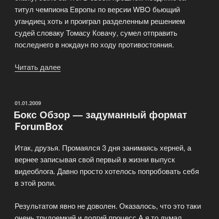
титул чемпиона Европы по версии WBO бьющий
угандиец хоть и проиграл разделенным решением
судей словаку Томасу Ковачу, сумел отправить
последнего в нокдаун по ходу противостояния.
Читать далее
«Исмаил
Силлах
«убил»
Хамзу
ОПУБЛИКОВАНО
01.01.2009
Бокс Обзор — задуманный формат
Вандера»
ForumBox
Итак, друзья. Промаялся 3 дня занимаясь херней, а
вернее записывая свой первый в жизни выпуск
видеоблога. Давно просто хотелось попробовать себя
в этой роли.
Результатом явно не доволен. Оказалось, что это таки
очень трудоемкий и долгий процесс А я то думал