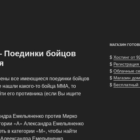
МАГАЗИН ГОТОВ
— Поединки бойцов
$
Хостинг от 9
я
$
Регистрация
$
Облачные с
$
Магазин дом
лены все имеющиеся поединки бойцов
$
Бесплатный
 нашли какого-то бойца ММА, то
ти его противника (если Вы ищите
андра Емельяненко против Мирко
гории «А» Александра Емельяненко
еть в категории «М», чтобы найти
 Алеександра Емельяненко