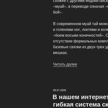
схожее с другими индокитайс
«муай», в переводе означая 
бой».
В современном муай тай можн
и голенями ног, локтями и ко
«боем восьми конечностей». О
отсутствие формальных компле
базовые связки из двух-трех у
мешках.
Читать далее
«Тайский
бокс
или
муай-
тай
ОПУБЛИКОВАНО
09.01.2020
—
В нашем интернет
боевое
гибкая система с
искусство