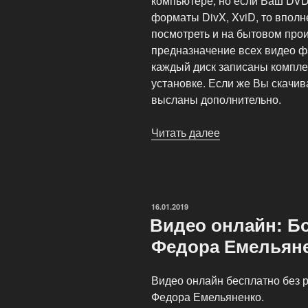
компьютере, но если Ваш DV
форматы DivX, XviD, то вполн
посмотреть и на бытовом прои
предназначение всех видео ф
каждый диск записаны комплек
установке. Если же Вы скачив
высланы дополнительно.
Читать далее
«Как
сделать
заказ
DVD-
дисков
ОПУБЛИКОВАНО
16.01.2019
видео
Видео онлайн: Б
боксерских
Федора Емельян
матчей?»
Видео онлайн бесплатно без р
Федора Емельяненко.