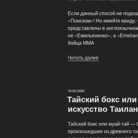
Если данный способ не подошё
«Поиском»! Но имейте ввиду,
представлены в англоязычном 
не «Емельяненко», а «Emelian
бойца ММA
Читать далее
«Бои
без
правил
—
Поединки
ОПУБЛИКОВАНО
16.02.2020
бойцов
Тайский бокс или
смешанного
искусство Таила
стиля»
Тайский бокс или муай-тай — 
произошедшее из древнего та