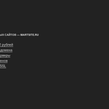
ЫХ САЙТОВ — MARTSITE.RU
2 рублей
 домена
ерверы
енов
 SSL