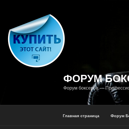
Перейти
к
содержимому
ФОРУМ БОК
Форум боксеров — Професси
Главная страница
Форум Б