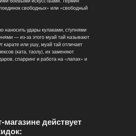
кими боевыми искусствами. Термин
«поединок свободных» или «свободный
о наносить удары кулаками, ступнями
ленями — из-за этого муай тай называют
т карате или ушу, муай тай отличает
ксов (ката, таолу), их заменяют
даров, спарринг и работа на «лапах» и
-магазине действует
кидок: