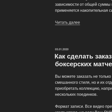
зависимости от общей суммы 
применяется накопительная с
Читать далее
«В
нашем
интернет-
магазине
действует
ОПУБЛИКОВАНО
03.01.2020
гибкая
Как сделать зака
система
боксерских матч
скидок:»
Вы можете заказать не только
смешанного стиля, но и их от
приобретать коллекцию, напри
нескольких поединков.
Формат записи. Все видео пр