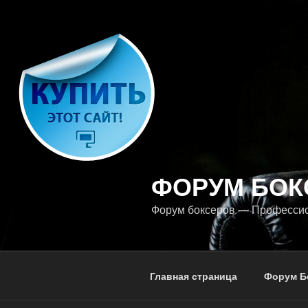
Перейти
к
содержимому
ФОРУМ БОК
Форум боксеров — Професси
Главная страница
Форум Б