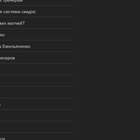
я система скидок:
ских матчей?
ко
а Емельяненко.
оксеров
а
ксе