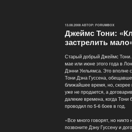
ОПУБЛИКОВАНО
13.08.2008
АВТОР:
FORUMBOX
Джеймс Тони: «К
застрелить мало
Старый добрый Джеймс Тони. 
мае или июне этого года в Ло
Дэнни Уильямса. Это вполне 
Тони Дэна Гуссена, обещавшег
ближайшее время, но, скорее
уже не продается, а договари
далекие времена, когда Тони 
проводил по 5-6 боев в год.
«Все много говорят, но никто 
позвоните Дэну Гуссену и дог