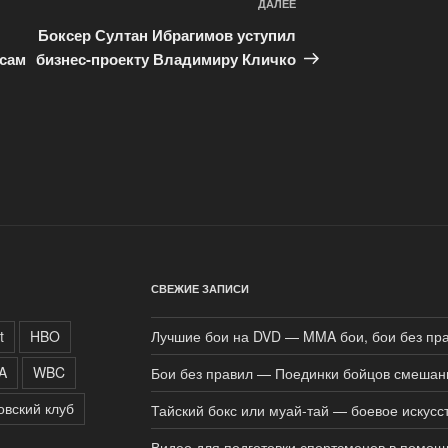
ДАЛЕЕ
Следующая
запись
Боксер Султан Ибрагимов уступил
 сам
бизнес-проекту Владимиру Кличко
СВЕЖИЕ ЗАПИСИ
t
HBO
Лучшие бои на DVD — MMA бои, бои без пр
A
WBC
Бои без правил — Поединки бойцов смешан
овский клуб
Тайский бокс или муай-тай — боевое искусс
Видео для подготовки спортсменов в помощ