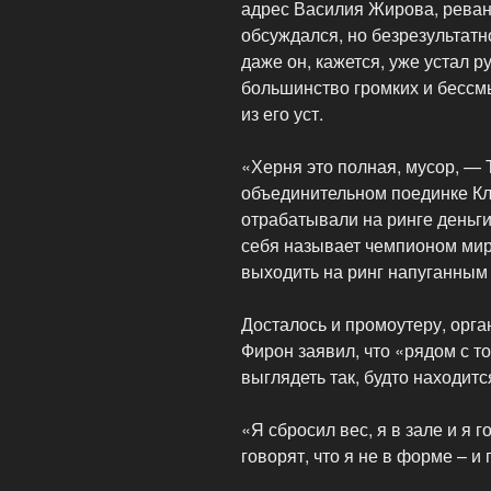
адрес Василия Жирова, реван
обсуждался, но безрезультатно
даже он, кажется, уже устал р
большинство громких и бессм
из его уст.
«Херня это полная, мусор, — 
объединительном поединке Кли
отрабатывали на ринге деньги
себя называет чемпионом мир
выходить на ринг напуганным
Досталось и промоутеру, орг
Фирон заявил, что «рядом с т
выглядеть так, будто находит
«Я сбросил вес, я в зале и я 
говорят, что я не в форме – и