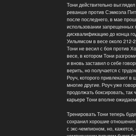
Тони действительно выглядел 
реванше против Сэмюэла Пите
после последнего, в мае прош
использовании запрещенных 
дисквалификацию до конца год
Уильямсом в весе около 212-2
Тони не весил с боя против 
весе, в котором Тони разгро
и вновь заставил о себе говор
верить, но получается с трудо
Роуч, которого привлекают в 
многие другие. Роуч уже гово
продолжать боксировать, так 
карьере Тони вполне ожидаем
Тренировать Тони теперь буд
сохранил хорошие отношения 
с экс-чемпионом, но, кажется
чемпионским титулом будет 