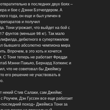
отвратительно в последних двух боях –
ра и бое с Дэнни Бэтчелдером. А
лого года, он еще и был уличен в
препаратов и получил
а. Тони угрожает, что выйдет на бой с
17 фунтов (меньше 98 кг). Так мало
Холифилда, дебютного в супертяжелом
мил бывшего абсолютно чемпиона мира
ить. Впрочем, в это хоть и хочется
м. С Тони теперь не работает Фредди
штаб Мэнни Пакьяо, Бернард Хопкинс и
рил, что не советовал бы Джеймсу
что его решение не участвовать в
о.
ет некий Стив Салаки, сам Джеймс
с Роучем, Дэн Гуссен все еще работает
, «последний поход» Джеймса Тони за
больше похож на прощальный