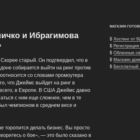
МАГАЗИН ГОТОВ
личко и Ибрагимова
$
Хостинг от 9
»
$
Регистрация
$
Облачные с
$
Магазин дом
Скорее старый. Он подтвердил, что в
$
Бесплатный
ндоне собирается выйти на ринг против
соотносится со словами промоутера
о, что Джеймс выйдет на ринг в
 всего, в Европе. В США Джеймс давно
ваться с ним еще сложнее, чем в те
был чемпионом в среднем весе и
не торопится делать бизнес. Вы просто
оворитесь о бое», — это было сказано в