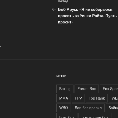
Предыдущая
НАЗАД
по
запись:
Боб Арум: «Я не собираюсь
записям
просить за Уинки Райта. Пусть
просит»
.
МЕТКИ
Boxing
Forum Box
Fox Spor
MMA
PPV
Top Rank
WB
WBO
Бои без правил
Бойц
Бокс бои
Боксерские бои