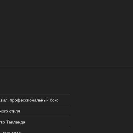
авил, профессиональный бокс
ного стиля
тво Таиланда
ь тренерам