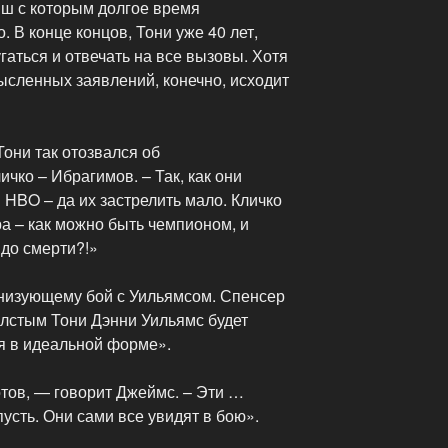
ш с которым долгое время
. В конце концов, Тони уже 40 лет,
угаться и отвечать на все вызовы. Хотя
ысленных заявлений, конечно, исходит
Тони так отозвался об
чко – Ибрагимов. – Так, как они
 HBO – да их застрелить мало. Кличко
а – как можно быть чемпионом, и
 до смерти?!»
анизующему бой с Уильямсом. Спенсер
олстым Тони Дэнни Уильямс будет
ся в идеальной форме».
готов, — говорит Джеймс. – Эти …
 пусть. Они сами все увидят в бою».