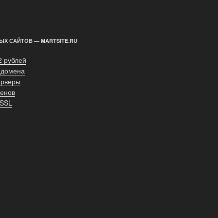
ЫХ САЙТОВ — MARTSITE.RU
2 рублей
 домена
ерверы
енов
 SSL