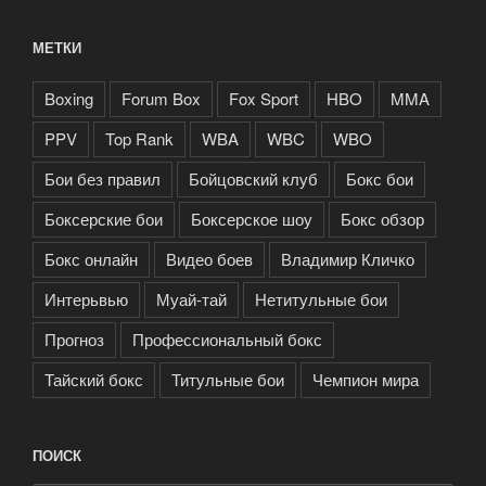
МЕТКИ
Boxing
Forum Box
Fox Sport
HBO
MMA
PPV
Top Rank
WBA
WBC
WBO
Бои без правил
Бойцовский клуб
Бокс бои
Боксерские бои
Боксерское шоу
Бокс обзор
Бокс онлайн
Видео боев
Владимир Кличко
Интерьвью
Муай-тай
Нетитульные бои
Прогноз
Профессиональный бокс
Тайский бокс
Титульные бои
Чемпион мира
ПОИСК