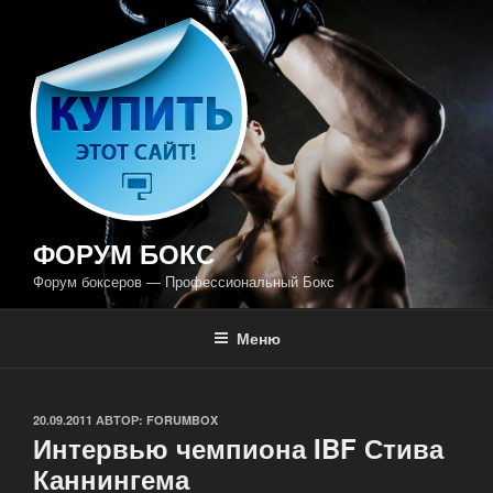
Перейти
к
содержимому
ФОРУМ БОКС
Форум боксеров — Профессиональный Бокс
Меню
ОПУБЛИКОВАНО
20.09.2011
АВТОР:
FORUMBOX
Интервью чемпиона IBF Стива
Каннингема