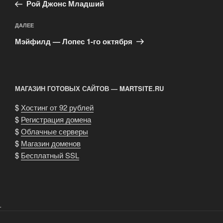
запись:
записям
Рой Джонс Младший
Следующая
ДАЛЕЕ
запись
Мэйфилд — Лопес 1-го октября
МАГАЗИН ГОТОВЫХ САЙТОВ — MARTSITE.RU
$
Хостинг от 92 рублей
$
Регистрация домена
$
Облачные серверы
$
Магазин доменов
$
Бесплатный SSL
.