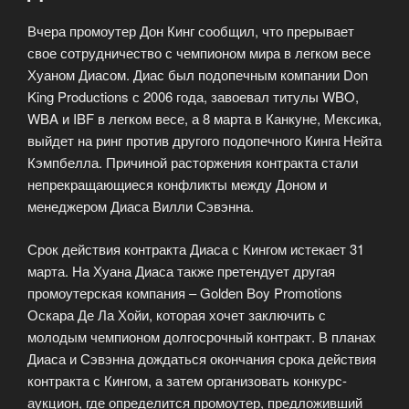
Вчера промоутер Дон Кинг сообщил, что прерывает
свое сотрудничество с чемпионом мира в легком весе
Хуаном Диасом. Диас был подопечным компании Don
King Productions с 2006 года, завоевал титулы WBO,
WBA и IBF в легком весе, а 8 марта в Канкуне, Мексика,
выйдет на ринг против другого подопечного Кинга Нейта
Кэмпбелла. Причиной расторжения контракта стали
непрекращающиеся конфликты между Доном и
менеджером Диаса Вилли Сэвэнна.
Срок действия контракта Диаса с Кингом истекает 31
марта. На Хуана Диаса также претендует другая
промоутерская компания – Golden Boy Promotions
Оскара Де Ла Хойи, которая хочет заключить с
молодым чемпионом долгосрочный контракт. В планах
Диаса и Сэвэнна дождаться окончания срока действия
контракта с Кингом, а затем организовать конкурс-
аукцион, где определится промоутер, предложивший