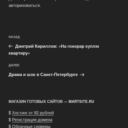
авторизоваться
.
Навигация
Предыдущая
НАЗАД
по
запись:
записям
Дмитрий Кириллов: «На гонорар куплю
квартиру»
Следующая
ДАЛЕЕ
запись
Драма и шок в Санкт-Петербурге
МАГАЗИН ГОТОВЫХ САЙТОВ — MARTSITE.RU
$
Хостинг от 92 рублей
$
Регистрация домена
$
Облачные серверы