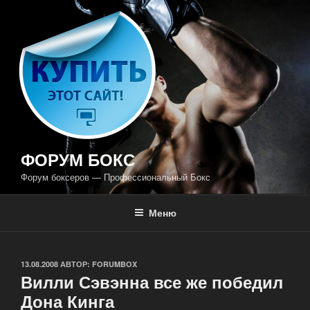
Перейти
к
содержимому
ФОРУМ БОКС
Форум боксеров — Профессиональный Бокс
Меню
ОПУБЛИКОВАНО
13.08.2008
АВТОР:
FORUMBOX
Вилли Сэвэнна все же победил
Дона Кинга